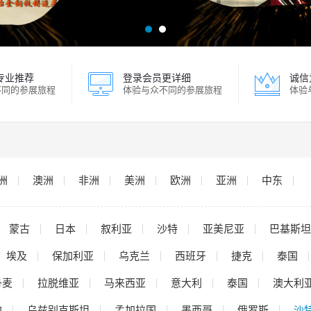
专业推荐
登录会员更详细
诚信
不同的参展旅程
体验与众不同的参展旅程
体验
洲
澳洲
非洲
美洲
欧洲
亚洲
中东
蒙古
日本
叙利亚
沙特
亚美尼亚
巴基斯坦
埃及
保加利亚
乌克兰
西班牙
捷克
泰国
丹麦
拉脱维亚
马来西亚
意大利
泰国
澳大利
甸
乌兹别克斯坦
孟加拉国
墨西哥
俄罗斯
沙