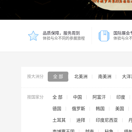
品质保障，服务周到
国际展会
体验与众不同的参展旅程
体验与众
按大洲分
全 部
北美洲
南美洲
大洋
按国家分
全 部
中国
阿富汗
印度
德国
俄罗斯
韩国
美国
土耳其
迪拜
印度尼西亚
柬埔寨王国
越南
秘鲁
缅